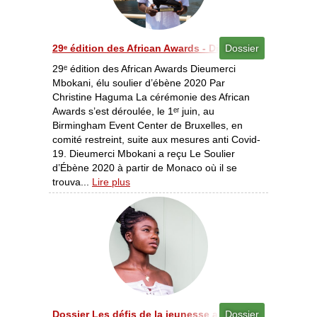
29ᵉ édition des African Awards - Dieumerci Mbokani, é
Dossier
29ᵉ édition des African Awards Dieumerci
Mbokani, élu soulier d’ébène 2020 Par
Christine Haguma La cérémonie des African
Awards s’est déroulée, le 1ᵉʳ juin, au
Birmingham Event Center de Bruxelles, en
comité restreint, suite aux mesures anti Covid-
19. Dieumerci Mbokani a reçu Le Soulier
d’Ébène 2020 à partir de Monaco où il se
trouva...
Lire plus
Dossier Les défis de la jeunesse africaine - La jeunesse 
Dossier