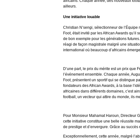
africains. Chaque année, des nouveaux football
ailleurs.
Une initiative louable
Christian N’sengi, sélectionneur de l’Équipe
Foot, était invité par les African Awards qu’il 
de bon exemple pour les générations futures. 
réagi de façon magistrale malgré une situatio
international où beaucoup d’africains émerge
D’une part, le prix du mérite est un prix que F
l’événement ensemble. Chaque année, Augusti
Foot, présentent un sportif qui se distingue p
fondateurs des African Awards, à la base l’idé
africaines dans différents domaines, c’est ains
football, un vecteur qui attire du monde, ils 
Pour Monsieur Mahamat Haroun, Directeur Gé
cette initiative constitue une belle réussite
de prestige et d’envergure. Grâce au succès m
Exceptionnellement, cette année, malgré l’ab