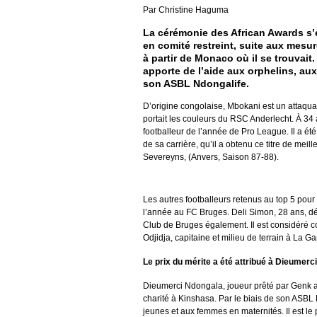
Par Christine Haguma
La cérémonie des African Awards s’e
en comité restreint, suite aux mesu
à partir de Monaco où il se trouvait
apporte de l’aide aux orphelins, au
son ASBL Ndongalife.
D’origine congolaise, Mbokani est un attaquan
portait les couleurs du RSC Anderlecht. À 34 an
footballeur de l’année de Pro League. Il a ét
de sa carrière, qu’il a obtenu ce titre de meill
Severeyns, (Anvers, Saison 87-88).
Les autres footballeurs retenus au top 5 pour 
l’année au FC Bruges. Deli Simon, 28 ans, dé
Club de Bruges également. Il est considéré 
Odjidja, capitaine et milieu de terrain à La 
Le prix du mérite a été attribué à Dieumerc
Dieumerci Ndongala, joueur prêté par Genk a
charité à Kinshasa. Par le biais de son ASBL 
jeunes et aux femmes en maternités. Il est le