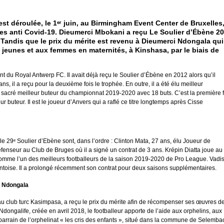
st déroulée, le 1ᵉʳ juin, au Birmingham Event Center de Bruxelles
res anti Covid-19. Dieumerci Mbokani a reçu Le Soulier d’Ébène 2
. Tandis que le prix du mérite est revenu à Dieumerci Ndongala qui
x jeunes et aux femmes en maternités, à Kinshasa, par le biais de
t du Royal Antwerp FC. Il avait déjà reçu le Soulier d’Ébène en 2012 alors qu’il
s, il a reçu pour la deuxième fois le trophée. En outre, il a été élu meilleur
é sacré meilleur buteur du championnat 2019-2020 avec 18 buts. C’est la première f
eur buteur. Il est le joueur d’Anvers qui a raflé ce titre longtemps après Cisse
le 29ᵉ Soulier d’Ebène sont, dans l’ordre : Clinton Mata, 27 ans, élu Joueur de
fenseur au Club de Bruges où il a signé un contrat de 3 ans. Krépin Diatta joue au
comme l’un des meilleurs footballeurs de la saison 2019-2020 de Pro League. Vadi
Gantoise. Il a prolongé récemment son contrat pour deux saisons supplémentaires.
i Ndongala
u club turc Kasimpasa, a reçu le prix du mérite afin de récompenser ses œuvres d
Ndongalife, créée en avril 2018, le footballeur apporte de l’aide aux orphelins, aux
 parrain de l’orphelinat « les cris des enfants », situé dans la commune de Selemba