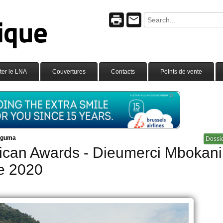
ter le LNA
Couvertures
Contacts
Points de vente
aguma
Dossi
frican Awards - Dieumerci Mbokani
ne 2020