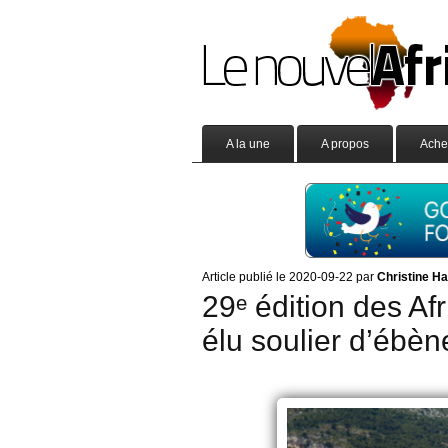
A la une
A propos
Ache
Article publié le 2020-09-22 par
Christine H
29ᵉ édition des A
élu soulier d’ébè