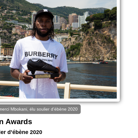
erci Mbokani, élu soulier d’ébène 2020
an Awards
ier d’ébène 2020