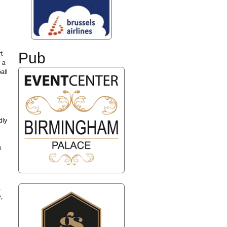
Pub
t
i a
all
dly
e
,
,