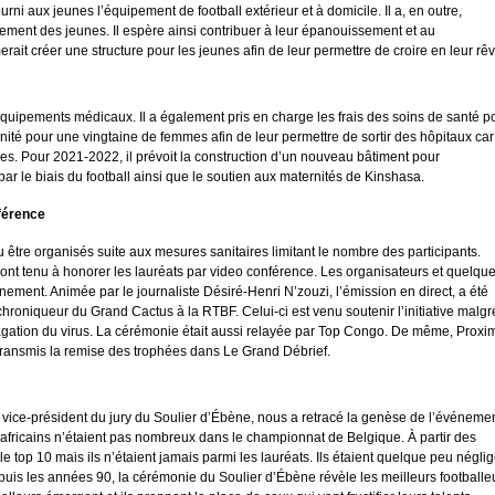
urni aux jeunes l’équipement de football extérieur et à domicile. Il a, en outre,
ement des jeunes. Il espère ainsi contribuer à leur épanouissement et au
erait créer une structure pour les jeunes afin de leur permettre de croire en leur rêv
s équipements médicaux. Il a également pris en charge les frais des soins de santé p
rnité pour une vingtaine de femmes afin de leur permettre de sortir des hôpitaux car
nues. Pour 2021-2022, il prévoit la construction d’un nouveau bâtiment pour
 par le biais du football ainsi que le soutien aux maternités de Kinshasa.
férence
u être organisés suite aux mesures sanitaires limitant le nombre des participants.
 ont tenu à honorer les lauréats par video conférence. Les organisateurs et quelqu
événement. Animée par le journaliste Désiré-Henri N’zouzi, l’émission en direct, a été
roniqueur du Grand Cactus à la RTBF. Celui-ci est venu soutenir l’initiative malgr
opagation du virus. La cérémonie était aussi relayée par Top Congo. De même, Proxi
 transmis la remise des trophées dans Le Grand Débrief.
 vice-président du jury du Soulier d’Ébène, nous a retracé la genèse de l’événemen
s africains n’étaient pas nombreux dans le championnat de Belgique. À partir des
le top 10 mais ils n’étaient jamais parmi les lauréats. Ils étaient quelque peu négli
uis les années 90, la cérémonie du Soulier d’Ébène révèle les meilleurs footballe