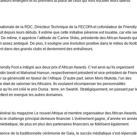
eurs émergent et ils prennent la place de ceux qui vont fructifier leurs talents
 nationale de la RDC, Directeur Technique de la FECOFA et cofondateur de Friendly
suit depuis leurs débuts. Il estime que cette initiative pérenne est louable, car elle ser
De même, il apprécie l’attitude de Carine Shiku, présidente des African Awards qu
n assez ambiguë. De plus, il souligne une évolution positive dans le milieu du footb
nt dans des grands clubs et deviennent des entraîneurs.
riendly Foot a intégré aux deux prix d’African Awards. C’est ainsi qu’ils organisent
n Izeidi et Mahamat Haroun, respectivement président et vice-président de Frien
ar sa générosité en faveur de l’Afrique. D’autre part, selon Moro Mukota, l’un des
e était de valoriser les Africains. Ils voulaient récompenser les personnalités
i qu’ils ont créé le prix Dunia : terre, en Swahili. Stratégiquement, en passant par l
mettent en exergue les autres domaines.
néral du magazine Le nouvel Afrique et membre organisateur des African Awards
 mais le challenge principal demeure financier. L’événement gagne, d’année en année
édiatique, de plus en plus des partenaires financiers se fidélisent également.
sence de la traditionnelle cérémonie de Gala, le succès médiatique s’est répercuté