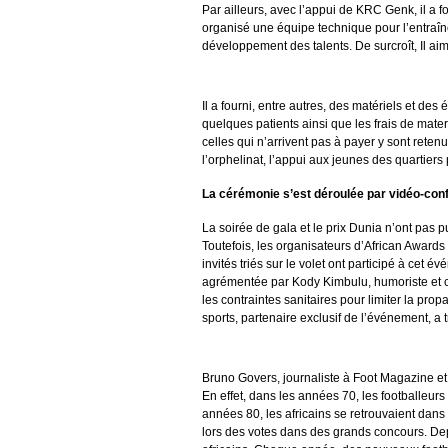
Par ailleurs, avec l’appui de KRC Genk, il a fo
organisé une équipe technique pour l’entraîn
développement des talents. De surcroît, Il aim
Il a fourni, entre autres, des matériels et de
quelques patients ainsi que les frais de mate
celles qui n’arrivent pas à payer y sont rete
l’orphelinat, l’appui aux jeunes des quartiers
La cérémonie s’est déroulée par vidéo-con
La soirée de gala et le prix Dunia n’ont pas p
Toutefois, les organisateurs d’African Awards
invités triés sur le volet ont participé à cet 
agrémentée par Kody Kimbulu, humoriste et ch
les contraintes sanitaires pour limiter la pr
sports, partenaire exclusif de l’événement, a
Bruno Govers, journaliste à Foot Magazine et
En effet, dans les années 70, les footballeur
années 80, les africains se retrouvaient dans 
lors des votes dans des grands concours. Dep