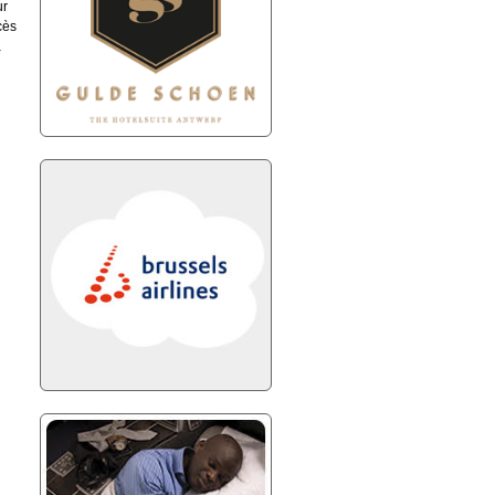
ur
cès
à