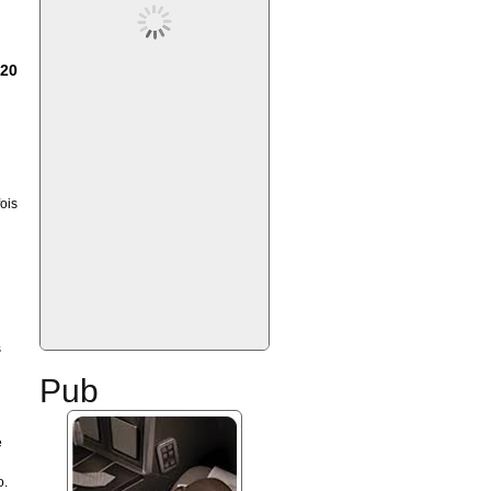
,
020
ois
s
Pub
e
o.