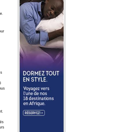
e.
our
es
é
mus
t.
gés
urs