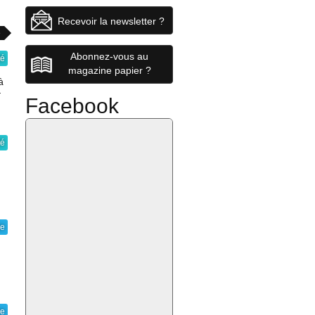
Recevoir la newsletter ?
e
Abonnez-vous au
té
magazine papier ?
à
r
Facebook
té
ie
ie