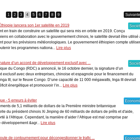
Economie
1
2
3
4
5
6
7
8
9
Suivant
thiopie lancera son 1er satellite en 2019
Socié
nt en train de construire un satellite qui sera mis en orbite en 2019. Conçu
iens en collaboration avec le gouvernement chinois, le satellite devrait être utilisé 
ent pour les prévisions météorologiques. Le gouvernement éthiopien compte utilise
utenir les programmes nationa...
Lire plus
Afrique - Une croissance de 3 % en
2021, malgré la Covid-19 selon l...
gnature d’un accord de développement exclusif avec ...
Socié
que du Congo (RDC) a annoncé, le 16 octobre dernier, la signature d’un
exclusif avec deux entreprises, chinoise et espagnole pour le financement du
nga III, sur le fleuve Congo. D’une capacité de 11 000 mégawatts, Inga III devrait
ficit énergétique et promouvoir l’in...
Lire plus
e - 5 erreurs à éviter
Econom
ments de 5,1 milliards de dollars de la Première ministre britannique
lle du président chinois Xi Jinping de 60 milliards de dollars de prêts et d'aide,
orté à l'Afrique. Cependant, la manière d’aider l’Afrique est mal comprise par
e développement &agr...
Lire plus
oute de contournement pour décongestionner le trafic ...
Econom