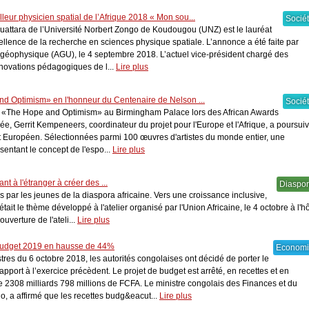
lleur physicien spatial de l’Afrique 2018 « Mon sou...
Socié
uattara de l’Université Norbert Zongo de Koudougou (UNZ) est le lauréat
cellence de la recherche en sciences physique spatiale. L’annonce a été faite par
 géophysique (AGU), le 4 septembre 2018. L’actuel vice-président chargé des
novations pédagogiques de l...
Lire plus
d Optimism» en l'honneur du Centenaire de Nelson ...
Socié
o «The Hope and Optimism» au Birmingham Palace lors des African Awards
e, Gerrit Kempeneers, coordinateur du projet pour l'Europe et l'Afrique, a poursuiv
 Européen. Sélectionnées parmi 100 œuvres d'artistes du monde entier, une
entant le concept de l'espo...
Lire plus
t à l'étranger à créer des ...
Diaspo
es par les jeunes de la diaspora africaine. Vers une croissance inclusive,
ait le thème développé à l'atelier organisé par l'Union Africaine, le 4 octobre à l'hô
uverture de l'ateli...
Lire plus
 budget 2019 en hausse de 44%
Econom
tres du 6 octobre 2018, les autorités congolaises ont décidé de porter le
port à l’exercice précèdent. Le projet de budget est arrêté, en recettes et en
2308 milliards 798 millions de FCFA. Le ministre congolais des Finances et du
, a affirmé que les recettes budg&eacut...
Lire plus