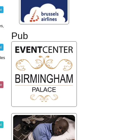
ie
es,
Pub
al
ples
re
té