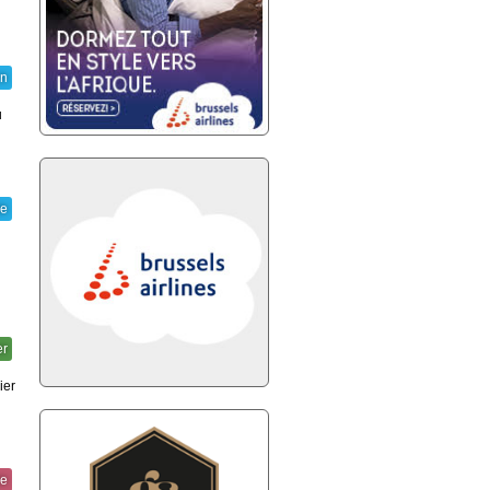
on
u
ie
er
ier
re