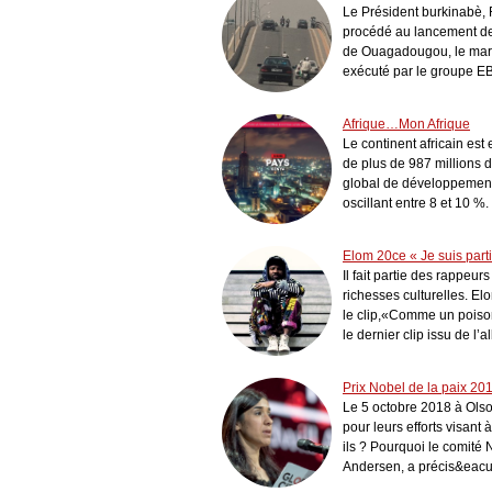
Le Président burkinabè
procédé au lancement des
de Ouagadougou, le mardi
exécuté par le groupe E
Afrique…Mon Afrique
Le continent africain est
de plus de 987 millions 
global de développement d
oscillant entre 8 et 10 %. 
Elom 20ce « Je suis parti
Il fait partie des rappeu
richesses culturelles. Elo
le clip,«Comme un poiso
le dernier clip issu de l’
Prix Nobel de la paix 20
Le 5 octobre 2018 à Ols
pour leurs efforts visant 
ils ? Pourquoi le comité 
Andersen, a précis&eacu