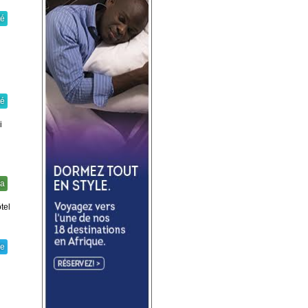
té
té
i
ra
tel
ie