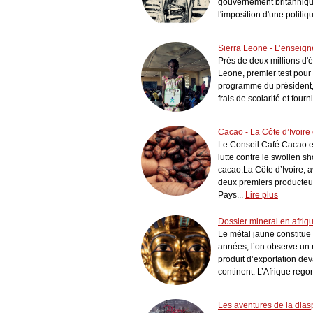
gouvernement britannique
l'imposition d'une politiqu
Sierra Leone - L’enseign
Près de deux millions d'é
Leone, premier test pour
programme du président, 
frais de scolarité et fourn
Cacao - La Côte d’Ivoire
Le Conseil Café Cacao e
lutte contre le swollen s
cacao.La Côte d’Ivoire, a
deux premiers producteur
Pays...
Lire plus
Dossier minerai en afriqu
Le métal jaune constitue
années, l’on observe un r
produit d’exportation dev
continent. L’Afrique regor
Les aventures de la diasp