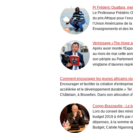
Pr Fréderic Ouattara, mei
Le Professeur Frédéric O
du prix Afrique pour l’ex
l’Union Américaine de la
Enseignements et des In
Vernissage «The Hope an
Après avoir monté l'Exp
au mois de mai cette anné
son périple au Parlement
vingtaine d’œuvres représ
Comment encourager les jeunes africains vivan
Encourager et faciliter la création d'entrepris
accélérée et le développement durable.» Tel ét
Châtelain, à Bruxelles. Dans son allocution d'o
Congo-Brazzaville - Le
Lors du conseil des minis
budget 2019 à 44% par rap
dépenses, à la somme de 
Budget, Calixte Nganongo