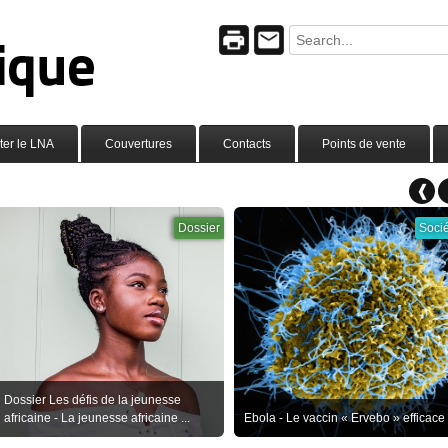
ter le LNA
Couvertures
Contacts
Points de vente
❰
Société
Album sp
Spécial Visite de Pierre Kompany 
Ebola - Le vaccin « Ervebo » efficace
RD Congo