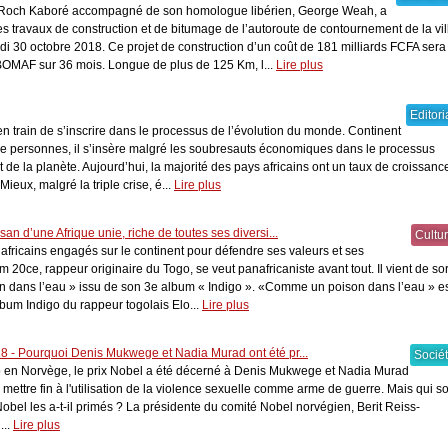
, Roch Kaboré accompagné de son homologue libérien, George Weah, a
 travaux de construction et de bitumage de l’autoroute de contournement de la vil
 30 octobre 2018. Ce projet de construction d’un coût de 181 milliards FCFA sera
BOMAF sur 36 mois. Longue de plus de 125 Km, l...
Lire plus
Editori
 en train de s’inscrire dans le processus de l’évolution du monde. Continent
de personnes, il s’insère malgré les soubresauts économiques dans le processus
e la planète. Aujourd’hui, la majorité des pays africains ont un taux de croissanc
Mieux, malgré la triple crise, é...
Lire plus
san d’une Afrique unie, riche de toutes ses diversi...
Cultu
rs africains engagés sur le continent pour défendre ses valeurs et ses
m 20ce, rappeur originaire du Togo, se veut panafricaniste avant tout. Il vient de sor
n dans l’eau » issu de son 3e album « Indigo ». «Comme un poison dans l’eau » e
album Indigo du rappeur togolais Elo...
Lire plus
18 - Pourquoi Denis Mukwege et Nadia Murad ont été pr...
Socié
o en Norvège, le prix Nobel a été décerné à Denis Mukwege et Nadia Murad
à mettre fin à l'utilisation de la violence sexuelle comme arme de guerre. Mais qui so
Nobel les a-t-il primés ? La présidente du comité Nobel norvégien, Berit Reiss-
...
Lire plus