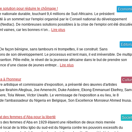
ne solution pour réduire le chômage !
Econom
 nationale durable, touchant 9,4 millions de Sud-Africains. Le président
é à un sommet sur l'emploi organisé par le Conseil national du développement
(Nedlac). De nombreuses solutions possibles à la crise de l'emploi ont été discuté
t vaines, car les bonnes n’on...
Lire plus
Editori
De façon bénigne, sans tambours ni trompettes, il se construit. Sans
lons de son développement. Le processus est lent mais, il est irréversible. De multi
assertion. Pêle-mêle, le réveil de la jeunesse africaine dans le but de prendre son
ence d’une classe de jeunes entrepr...
Lire plus
ia à l'honneur
Cultu
 artistique et commissaire d'exposition, a présenté des œuvres d'artistes
 que Ibrahim Afegbua, Joe Amenechi, Duke Asidere, Ekong Emmanuel Ekefrey, Sam
re, Tola Wewe, Victor Uwaifo. Le vernissage de l'exposition a eu lieu, le 8
de l'ambassadeur du Nigeria en Belgique, Son Excellence Monsieur Ahmed Inusa.
at des femmes d’Aba pour la liberté
Socié
ons des femmes d’Aba en 1929 étaient une rébellion de deux mois menée
local de la tribu Igbo du sud-est du Nigeria contre les pouvoirs excessifs du