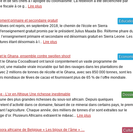
 et de ses chefs à l’apogée du colonialisme. La rébellion a été déclenchée par
e fiscale à ce g...
Lire plus
ement primaire et secondaire gratuit
Educati
lèves ont repris, en septembre 2018, le chemin de l'école en Sierra
 l'enseignement gratuit promis par le président Julius Maada Bio. Réforme phare d
l’enseignement primaire et secondaire est désormais gratuit en Sierra Leone. Les
itures étant désormais à l...
Lire plus
 et le Ghana, ensemble contre swollen shoot
Econom
t le Ghana CocoaBoard ont lancé conjointement un vaste programme de
hoot, une maladie virale incurable qui fait des ravages dans les plantations de
vec 2 millions de tonnes de récolte et le Ghana, avec ses 850 000 tonnes, sont les
s mondiaux de fèves de cacao et fournissent plus de 65 % de l’offre mondiale.
e - L’or en Afrique Une richesse inestimable
Dossi
 une des plus grandes richesses du sous-sol africain. Depuis quelques
elent d’activité dans ce domaine, faisant de ce minerai dans certains pays, le prem
ant l’agriculture. Chaque année, des milliers de tonnes d’or sont extraites sur le
ge d’or. Plusieurs Africains extraient le m&eac...
Lire plus
ora africaine de Belgique « Les bijoux de l’âme » :...
Cultu