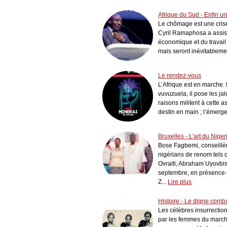
Afrique du Sud - Enfin u
Le chômage est une crise
Cyril Ramaphosa a assist
économique et du travail 
mais seront inévitablemen
Le rendez-vous
L’Afrique est en marche. 
vuvuzuela, il pose les ja
raisons militent à cette 
destin en main ; l’émerg
Bruxelles - L'art du Niger
Bose Fagbemi, conseillère
nigérians de renom tels
Ovraiti, Abraham Uyovbise
septembre, en présence 
Z...
Lire plus
Histoire - Le digne comb
Les célèbres insurrecti
par les femmes du marché 