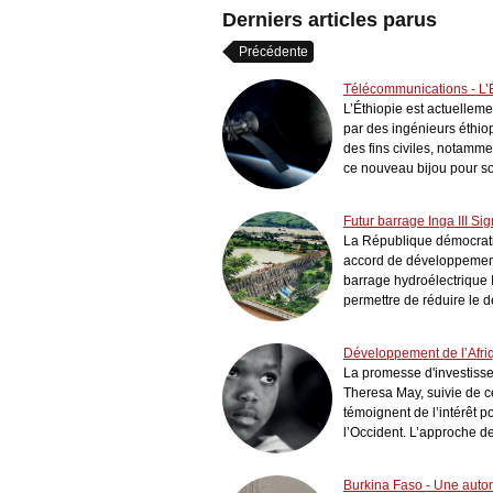
Société
Société
Derniers articles parus
Précédente
Télécommunications - L’É
L’Éthiopie est actuelleme
par des ingénieurs éthiop
des fins civiles, notamm
ce nouveau bijou pour so
cès à l’énergie - Les pays du G5
Kenya - Ces femmes qui construisent
hel veulent doubler le taux d’...
la paix !
Futur barrage Inga III Si
La République démocrati
accord de développement 
barrage hydroélectrique I
permettre de réduire le dé
Développement de l’Afriqu
La promesse d'investisse
Theresa May, suivie de ce
témoignent de l’intérêt p
l’Occident. L’approche d
Burkina Faso - Une autor