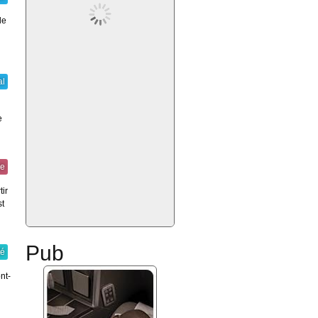
le
al
e
re
tir
st
Pub
té
nt-