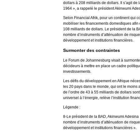
dollars à 208 milliards de dollars. Il s’agit d
1964 », a rappelé le président Akinwumi Ades
Selon Financial Afrik, pour un continent qui c
mobiliser les financements domestiques afin d
108 milliards de dollars. Le président de la B
nombre d’instruments d’atténuation de risques
développement et institutions financières.
Surmonter des contraintes
Le Forum de Johannesburg visait à surmonter c
décideurs à mettre en place un cadre politiqu
investissements.
Les défis du développement en Afrique nécess
les 20 pays dans le monde, qui ont le moins ac
de l’ordre de 43 à 55 milliards de dollars s
universel à l’énergie, relève l’institution fina
Légende :
8-Le président de la BAD, Akinwumi Adesina 
nombre d’instruments d’atténuation de risques
développement et institutions financières ».