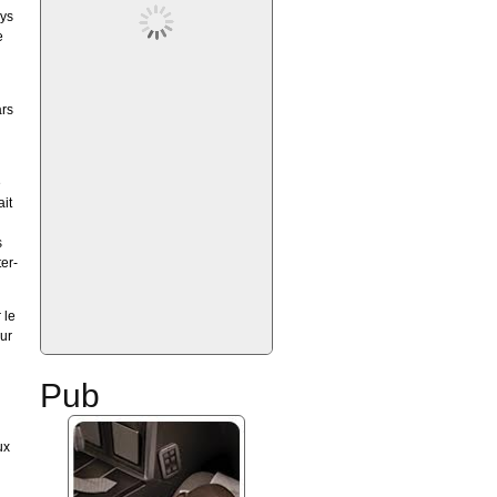
ays
e
ars
e
ait
s
er-
 le
our
Pub
ux