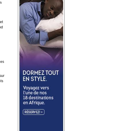
en
et
nd
les
sur
els