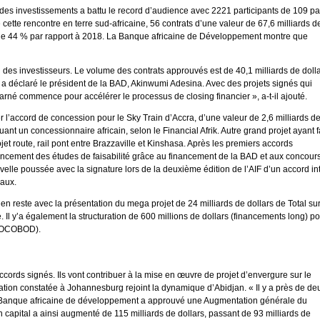
des investissements a battu le record d’audience avec 2221 participants de 109 p
de cette rencontre en terre sud-africaine, 56 contrats d’une valeur de 67,6 milliards d
n de 44 % par rapport à 2018. La Banque africaine de Développement montre que
al des investisseurs. Le volume des contrats approuvés est de 40,1 milliards de doll
», a déclaré le président de la BAD, Akinwumi Adesina. Avec des projets signés qui
harné commence pour accélérer le processus de closing financier », a-t-il ajouté.
r l’accord de concession pour le Sky Train d’Accra, d’une valeur de 2,6 milliards d
cluant un concessionnaire africain, selon le Financial Afrik. Autre grand projet ayant f
ojet route, rail pont entre Brazzaville et Kinshasa. Après les premiers accords
lancement des études de faisabilité grâce au financement de la BAD et aux concour
lle poussée avec la signature lors de la deuxième édition de l’AIF d’un accord int
vaux.
s en reste avec la présentation du mega projet de 24 milliards de dollars de Total sur
l y’a également la structuration de 600 millions de dollars (financements long) p
(COCOBOD).
accords signés. Ils vont contribuer à la mise en œuvre de projet d’envergure sur le
isation constatée à Johannesburg rejoint la dynamique d’Abidjan. « Il y a près de de
 Banque africaine de développement a approuvé une Augmentation générale du
capital a ainsi augmenté de 115 milliards de dollars, passant de 93 milliards de