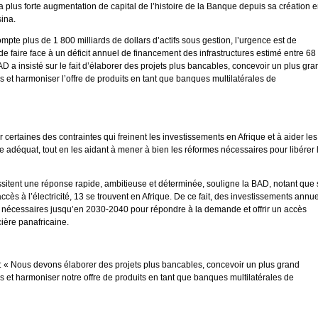
e la plus forte augmentation de capital de l’histoire de la Banque depuis sa création 
ina.
ompte plus de 1 800 milliards de dollars d’actifs sous gestion, l’urgence est de
e faire face à un déficit annuel de financement des infrastructures estimé entre 68 
AD a insisté sur le fait d’élaborer des projets plus bancables, concevoir un plus gra
 et harmoniser l’offre de produits en tant que banques multilatérales de
ertaines des contraintes qui freinent les investissements en Afrique et à aider les
e adéquat, tout en les aidant à mener à bien les réformes nécessaires pour libérer 
itent une réponse rapide, ambitieuse et déterminée, souligne la BAD, notant que 
cès à l’électricité, 13 se trouvent en Afrique. De ce fait, des investissements annu
ont nécessaires jusqu’en 2030-2040 pour répondre à la demande et offrir un accès
ncière panafricaine.
: « Nous devons élaborer des projets plus bancables, concevoir un plus grand
 et harmoniser notre offre de produits en tant que banques multilatérales de