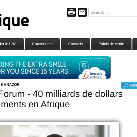
ter le LNA
Couvertures
Contacts
Points de vente
e KANAZOE
Econom
Forum - 40 milliards de dollars
ements en Afrique