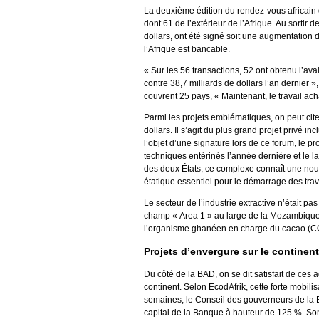
La deuxième édition du rendez-vous africain 
dont 61 de l’extérieur de l’Afrique. Au sortir 
dollars, ont été signé soit une augmentatio
l’Afrique est bancable.
« Sur les 56 transactions, 52 ont obtenu l’av
contre 38,7 milliards de dollars l’an dernier 
couvrent 25 pays, « Maintenant, le travail ac
Parmi les projets emblématiques, on peut cite
dollars. Il s’agit du plus grand projet privé in
l’objet d’une signature lors de ce forum, le pr
techniques entérinés l’année dernière et le 
des deux États, ce complexe connaît une nouve
étatique essentiel pour le démarrage des tra
Le secteur de l’industrie extractive n’était pa
champ « Area 1 » au large de la Mozambique. I
l’organisme ghanéen en charge du cacao 
Projets d’envergure sur le continent
Du côté de la BAD, on se dit satisfait de ces 
continent. Selon EcodAfrik, cette forte mobil
semaines, le Conseil des gouverneurs de la
capital de la Banque à hauteur de 125 %. Son 