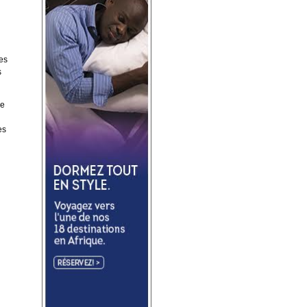
les
s
de
es