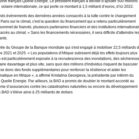
azine français Quelle Énergie. Le président français a décidé d’ajouter 500 millions
e solaire internationale, ce qui porte ce montant à 1,5 milliard d’euros, d’ici 2022.
ands événements des dernières années consacrés à la lutte contre le changement
Paris sur le climat, c'est la question du financement qui a retenu particulièrement
 sommet de Nairobi, plusieurs partenaires financiers et des institutions internationa
s au climat. « Sans les financements nécessaires, il sera difficile d'atteindre le
ants.
lle du Groupe de la Banque mondiale qui s'est engagé à mobiliser 22,5 milliards 
tre 2021 et 2025. « Les populations d'Afrique subissent déjà les effets toujours plus
 est particulièrement exposée à la recrudescence des inondations, des sécheress
ire davantage et plus vite, sans quoi des millions d'individus risquent de basculer
e donc des fonds supplémentaires pour renforcer la résilience et aider les
ique en Afrique », a affirmé Kristalina Georgieva, la présidente par intérim du
uelle Energie. Par ailleurs, la BAD a promis de doubler le montant accordé au
stème d’assurances contre les catastrophes naturelles ou encore du développement
 BAD s’élève ainsi à 25 milliards de dollars.