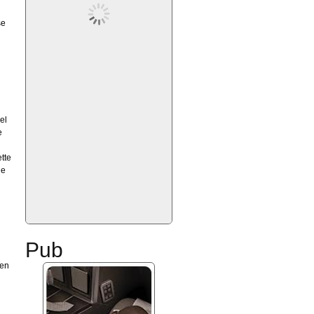
se
el
e
tte
ue
Pub
 en