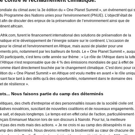
te contre le réchauffement climatique.
e mondiale du climat avec la 3e édition du « One Planet Summit », un événement qui 
du Programme des Nations unies pour l'environnement (PNUE). L’objectif était de
 afin de discuter des enjeux de la préservation de l’environnement ainsi que de
inent africain.
 Afrik.com, furent le financement international des solutions de préservation de la
imatique et le développement de l’énergie solaire sur le continent. L'occasion de
n pour le climat et l'environnement en Afrique, mais aussi de plaider pour une
ments pris, notamment par les bailleurs de fonds. Le « One Planet Summit », auqu
00 participants, s’est tenu cette année sur thème : « Le rôle de l'Afrique dans la lutt
 l'Afrique n'est responsable que de 4 % des émissions mondiales de gaz à effet de
comme étant directement touchée par le changement climatique. C'est donc pour ce
édition du « One Planet Summit » en Afrique ont voulu mettre en avant « le rôle uniq
aisant face tant à des défis qu'à des opportunités, notamment dans le domaine des
t de résilience ».
ots... Nous faisons partie du camp des déterminés
itiques, des chefs d'entreprise et des personnalités issues de la société civile ont
itiatives novatrices, suscitant de nouvelles coalitions et de nouveaux engagements.
 sait, et depuis longtemps. Le temps est en effet celui de l'action, particulièrement
français Emmanuel Macron lors de son discours à Nairobi. Pour lui, la meilleure
t pas des mots mais des actions. « Je ne crois ni au camp des désespérés ni au
amp des déterminés. Nous devons remettre la biodiversité au cœur de chacune de