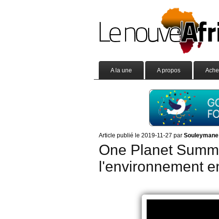
A la une
A propos
Ache
Article publié le 2019-11-27 par
Souleyman
One Planet Summit 
l'environnement e