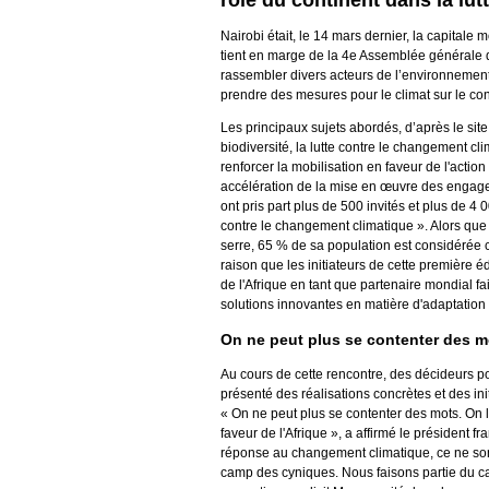
rôle du continent dans la lut
Nairobi était, le 14 mars dernier, la capital
tient en marge de la 4e Assemblée générale 
rassembler divers acteurs de l’environnement
prendre des mesures pour le climat sur le cont
Les principaux sujets abordés, d’après le site
biodiversité, la lutte contre le changement cl
renforcer la mobilisation en faveur de l'actio
accélération de la mise en œuvre des engage
ont pris part plus de 500 invités et plus de 4 0
contre le changement climatique ». Alors que
serre, 65 % de sa population est considérée 
raison que les initiateurs de cette première 
de l'Afrique en tant que partenaire mondial f
solutions innovantes en matière d'adaptation e
On ne peut plus se contenter des m
Au cours de cette rencontre, des décideurs pol
présenté des réalisations concrètes et des in
« On ne peut plus se contenter des mots. On le
faveur de l'Afrique », a affirmé le président 
réponse au changement climatique, ce ne son
camp des cyniques. Nous faisons partie du c