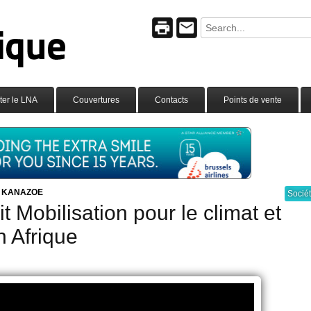
ter le LNA
Couvertures
Contacts
Points de vente
e KANAZOE
Socié
Mobilisation pour le climat et
n Afrique