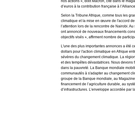
nos actions », dixit Macron, cité dans le mag
d’euros à la contribution française à l’Allianc
Selon la Tribune Afrique, comme tous les gr
climatique et la mise en œuvre de l'accord de 
l’attention lors de la rencontre de Nairobi. Au
ont annoncé de nouveaux financements consacré
objectifs visés », affirment nombre de particip
L'une des plus importantes annonces a été ce
dollars pour l'action climatique en Afrique en
sévères du changement climatique. La région
et des tempêtes dévastatrices. Nous devons fa
dans la pauvreté. La Banque mondiale mobilis
communautés à s'adapter au changement climat
groupe de la Banque mondiale, au Magazine Q
financement de l’agriculture durable, au sy
d’infrastructures. L’enveloppe accordée par la