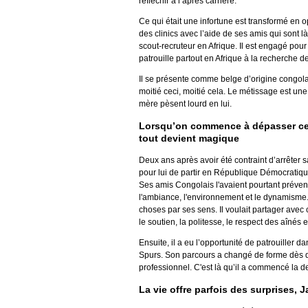
réfléchir à l’après carrière.
Ce qui était une infortune est transformé en o
des clinics avec l’aide de ses amis qui sont l
scout-recruteur en Afrique. Il est engagé pou
patrouille partout en Afrique à la recherche de
Il se présente comme belge d’origine congolaise
moitié ceci, moitié cela. Le métissage est une
mère pèsent lourd en lui.
Lorsqu’on commence à dépasser ce q
tout devient magique
Deux ans après avoir été contraint d’arrêter s
pour lui de partir en République Démocratiqu
Ses amis Congolais l'avaient pourtant prévenu qu
l'ambiance, l'environnement et le dynamisme.
choses par ses sens. Il voulait partager avec c
le soutien, la politesse, le respect des aînés 
Ensuite, il a eu l’opportunité de patrouiller 
Spurs. Son parcours a changé de forme dès qu
professionnel. C'est là qu’il a commencé la d
La vie offre parfois des surprises,