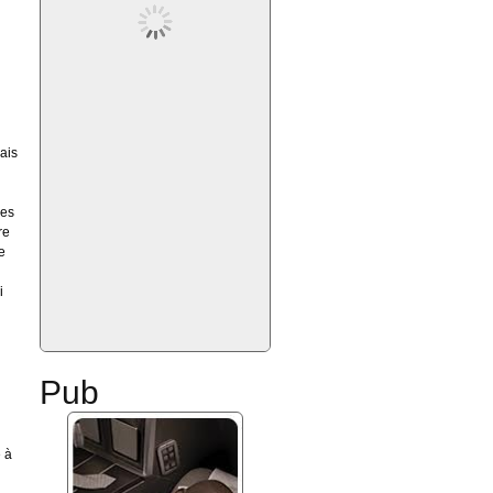
ais
mes
re
e
i
Pub
e à