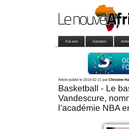
A la une
A propos
Ache
Article publié le 2019-02-21 par
Christine H
Basketball - Le b
Vandescure, nomm
l’académie NBA e