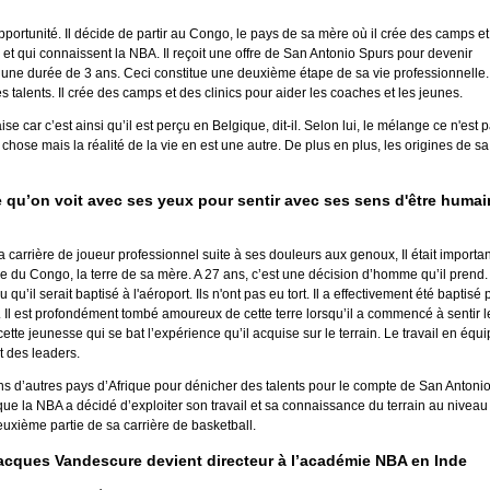
pportunité. Il décide de partir au Congo, le pays de sa mère où il crée des camps et
à et qui connaissent la NBA. Il reçoit une offre de San Antonio Spurs pour devenir
r une durée de 3 ans. Ceci constitue une deuxième étape de sa vie professionnelle. 
s talents. Il crée des camps et des clinics pour aider les coaches et les jeunes.
 car c’est ainsi qu’il est perçu en Belgique, dit-il. Selon lui, le mélange ce n'est 
 chose mais la réalité de la vie en est une autre. De plus en plus, les origines de sa
u’on voit avec ses yeux pour sentir avec ses sens d'être humai
a carrière de joueur professionnel suite à ses douleurs aux genoux, Il était importan
e du Congo, la terre de sa mère. A 27 ans, c’est une décision d’homme qu’il prend.
’il serait baptisé à l'aéroport. Ils n'ont pas eu tort. Il a effectivement été baptisé 
 Il est profondément tombé amoureux de cette terre lorsqu’il a commencé à sentir l
ette jeunesse qui se bat l’expérience qu’il acquise sur le terrain. Le travail en équi
et des leaders.
dans d’autres pays d’Afrique pour dénicher des talents pour le compte de San Antoni
e la NBA a décidé d’exploiter son travail et sa connaissance du terrain au niveau
euxième partie de sa carrière de basketball.
 Jacques Vandescure devient directeur à l’académie NBA en Inde