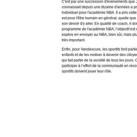
C'est par une succession d'événements que Jac
connaissait depuis une dizaine d'années a pris
individuel pour l'académie NBA. Il a pris cette
est pour l'être humain en général, quelle que s
son devoir d'y aller. En qualité de coach, il do
programme de l'académie NBA, l’objectif est d
espère en envoyer au NBA, bien sûr, mais plus 
très important.
Enfin, pour Vandescure, les sportifs font part
enfants et de les motiver à devenir des citoy
qui fait partie de la société de tous les jours
participer à l’effort de la communauté en reco
sportifs doivent jouer leur rôle.