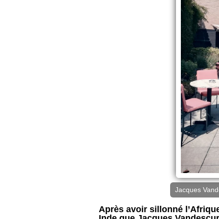
Jacques Vande
Après avoir sillonné l’Afriqu
Inde que Jacques Vandescure