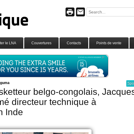
ter le LNA
Couvertures
Contacts
Points de vente
aguma
Spo
asketteur belgo-congolais, Jacque
é directeur technique à
n Inde