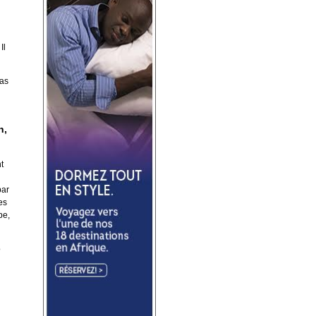
Il
pas
n,
t
par
es
pe,
o