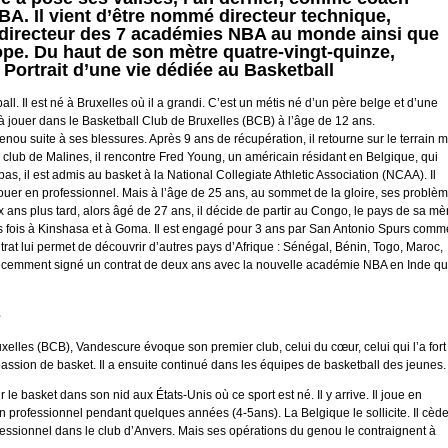
BA. Il vient d’être nommé directeur technique,
e directeur des 7 académies NBA au monde ainsi que
ope. Du haut de son mètre quatre-vingt-quinze,
 Portrait d’une vie dédiée au Basketball
. Il est né à Bruxelles où il a grandi. C’est un métis né d’un père belge et d’une
à jouer dans le Basketball Club de Bruxelles (BCB) à l’âge de 12 ans.
nou suite à ses blessures. Après 9 ans de récupération, il retourne sur le terrain m
 le club de Malines, il rencontre Fred Young, un américain résidant en Belgique, qui
bas, il est admis au basket à la National Collegiate Athletic Association (NCAA). Il
 jouer en professionnel. Mais à l’âge de 25 ans, au sommet de la gloire, ses problè
x ans plus tard, alors âgé de 27 ans, il décide de partir au Congo, le pays de sa mè
rs fois à Kinshasa et à Goma. Il est engagé pour 3 ans par San Antonio Spurs comm
trat lui permet de découvrir d’autres pays d’Afrique : Sénégal, Bénin, Togo, Maroc,
 récemment signé un contrat de deux ans avec la nouvelle académie NBA en Inde qu
e
ruxelles (BCB), Vandescure évoque son premier club, celui du cœur, celui qui l’a fort
passion de basket. Il a ensuite continué dans les équipes de basketball des jeunes.
 le basket dans son nid aux États-Unis où ce sport est né. Il y arrive. Il joue en
en professionnel pendant quelques années (4-5ans). La Belgique le sollicite. Il cèd
rofessionnel dans le club d’Anvers. Mais ses opérations du genou le contraignent à