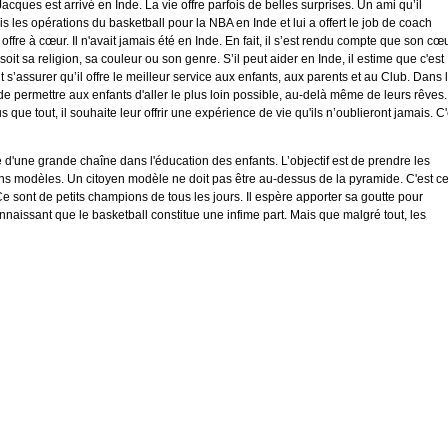
ques est arrivé en Inde. La vie offre parfois de belles surprises. Un ami qu’il
 les opérations du basketball pour la NBA en Inde et lui a offert le job de coach
 offre à cœur. Il n'avait jamais été en Inde. En fait, il s’est rendu compte que son cœ
oit sa religion, sa couleur ou son genre. S’il peut aider en Inde, il estime que c'est
it s’assurer qu’il offre le meilleur service aux enfants, aux parents et au Club. Dans 
e permettre aux enfants d'aller le plus loin possible, au-delà même de leurs rêves. 
que tout, il souhaite leur offrir une expérience de vie qu'ils n’oublieront jamais. C'
ie d'une grande chaîne dans l'éducation des enfants. L’objectif est de prendre les
ens modèles. Un citoyen modèle ne doit pas être au-dessus de la pyramide. C'est ce
. Ce sont de petits champions de tous les jours. Il espère apporter sa goutte pour
nnaissant que le basketball constitue une infime part. Mais que malgré tout, les