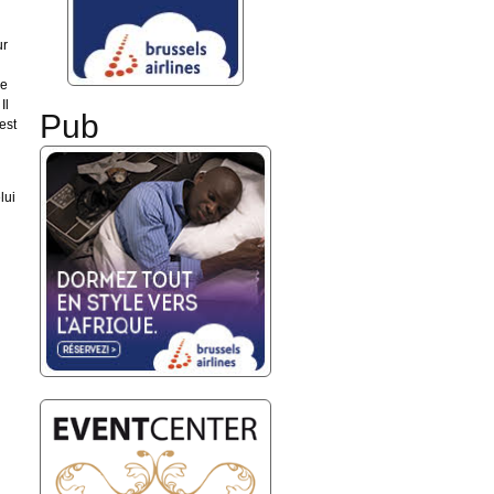
ur
le
Il
Pub
est
lui