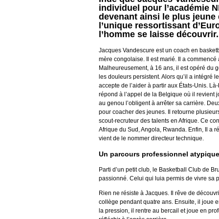
individuel pour l’académie N
devenant ainsi le plus jeun
l’unique ressortissant d’Eur
l’homme se laisse découvrir.
Jacques Vandescure est un coach en basketball
mère congolaise. Il est marié. Il a commencé 
Malheureusement, à 16 ans, il est opéré du ge
les douleurs persistent. Alors qu’il a intégré
accepte de l’aider à partir aux États-Unis. Là-
répond à l’appel de la Belgique où il revient
au genou l’obligent à arrêter sa carrière. Deu
pour coacher des jeunes. Il retourne plusieu
scout-recruteur des talents en Afrique. Ce con
Afrique du Sud, Angola, Rwanda. Enfin, Il a
vient de le nommer directeur technique.
Un parcours professionnel atypiqu
Parti d’un petit club, le Basketball Club de B
passionné. Celui qui luia permis de vivre sa 
Rien ne résiste à Jacques. Il rêve de découvrir
collège pendant quatre ans. Ensuite, il joue 
la pression, il rentre au bercail et joue en p