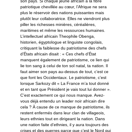
son pays. Si chaque jeune africain a la fibre
patriotique chevillée au cœur, l’Afrique ne sera
plus le réservoir des nations puissantes mais
plutôt leur collaboratrice. Elles ne viendront plus
piller les richesses minières, céréalières,
maritimes et même les ressources humaines.
L’intellectuel africain Theophile Obenga,
historien, égyptologue et linguiste congolais,
critiquant la faiblesse du patriotisme des chefs
d’États africain disait : « Ces chefs d’État
manquent également de patriotisme, ce lien qui
lie ton sang à celui de ton sol natal, ta nation. Il
faut aimer son pays au-dessus de tout, c’est ce
que font les Occidentaux. Le patriotisme, c’est
lorsque Sarkozy dit « La France m’a tout donné
et en tant que Président je vais tout lui donner ».
C’est exactement ce qui nous manque. Avez-
vous déjà entendu un leader noir africain dire
cela ? À cause de ce manque de patriotisme, ils
restent enfermés dans leur clan de villageois,
leurs ethnies tout en dirigeant la nation. Dans
une nation faite d’ethnies, il y aura toujours des
crises et des guerres parce que c’est le Nord qui