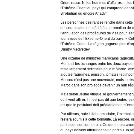
Orient russe. Ni les hommes d'affaires, ni le
l'Extrême-Orient du pays qui comprend des 
Birobidjan ou encore Anadyr.
Les personnes désirant se rendre dans cette r
qui sera totalement dédié à la promotion de c
l’annulation des procédures de visa pour les to
touristique de l’Extrême-Orient du pays. « Cett
l'Extrême-Orient. La région gagnera plus d'arg
Dimitry Medvedev.
Une dizaine de ministres marocains (agricultur
Même si les échanges entre les deux pays ont
reste largement déficitaire pour le Maroc. Ver
ajoutée (agrumes, poisson, tomates) et impor
Moscou n’est pas une nouveauté, mais le rés
Maroc dans son projet de devenir un hub rég
Mais selon Jeune Afrique, le gouvernement ru
qu’il veut attirer. Il n’est pas dit que tout
est que le postulant doit préalablement s’enre
Par ailleurs, note l’Hebdomadaire, l’exemptio
restera soumis à cette formalité. Là encore, 
parties de son territoire. « Ce que nous savo
du pays doivent atterrir dans un port ou un 