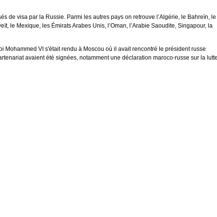
és de visa par la Russie. Parmi les autres pays on retrouve l’Algérie, le Bahreïn, le
Koweït, le Mexique, les Émirats Arabes Unis, l’Oman, l’Arabie Saoudite, Singapour, la
oi Mohammed VI s'était rendu à Moscou où il avait rencontré le président russe
artenariat avaient été signées, notamment une déclaration maroco-russe sur la lutt