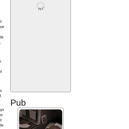
t
que
 de
,
e
et
es
t
Pub
ays
ux
t
ade