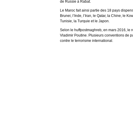
de Russie à Rabat.
Le Maroc fait ainsi partie des 18 pays dispens
Brunei, l’Inde, l’Iran, le Qatar, la Chine, le 
Tunisie, la Turquie et le Japon.
Selon le huffpostmaghreb, en mars 2016, le r
Vladimir Poutine. Plusieurs conventions de p
contre le terrorisme international.