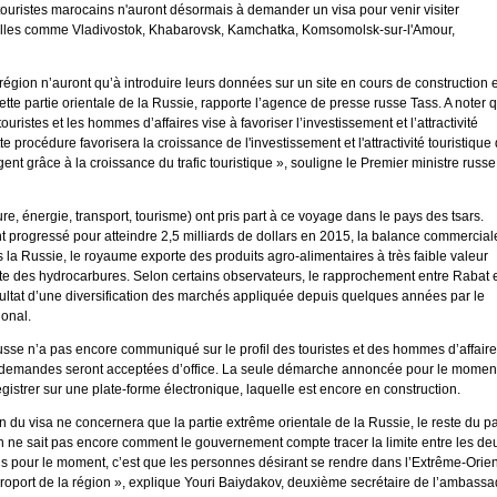
s touristes marocains n'auront désormais à demander un visa pour venir visiter
villes comme Vladivostok, Khabarovsk, Kamchatka, Komsomolsk-sur-l'Amour,
égion n’auront qu’à introduire leurs données sur un site en cours de construction e
ette partie orientale de la Russie, rapporte l’agence de presse russe Tass. A noter 
uristes et les hommes d’affaires vise à favoriser l’investissement et l’attractivité
e procédure favorisera la croissance de l'investissement et l'attractivité touristique
ent grâce à la croissance du trafic touristique », souligne le Premier ministre russe
e, énergie, transport, tourisme) ont pris part à ce voyage dans le pays des tsars.
 progressé pour atteindre 2,5 milliards de dollars en 2015, la balance commercial
s la Russie, le royaume exporte des produits agro-alimentaires à très faible valeur
te des hydrocarbures. Selon certains observateurs, le rapprochement entre Rabat 
ultat d’une diversification des marchés appliquée depuis quelques années par le
ional.
sse n’a pas encore communiqué sur le profil des touristes et des hommes d’affair
es les demandes seront acceptées d’office. La seule démarche annoncée pour le momen
gistrer sur une plate-forme électronique, laquelle est encore en construction.
n du visa ne concernera que la partie extrême orientale de la Russie, le reste du p
on ne sait pas encore comment le gouvernement compte tracer la limite entre les de
ns pour le moment, c’est que les personnes désirant se rendre dans l’Extrême-Orien
aéroport de la région », explique Youri Baiydakov, deuxième secrétaire de l’ambass