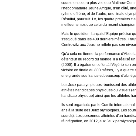
course ont couru plus vite que Matthew Centr
l’hebdomadaire Jeune Afrique, d’un côté, une
rythme effréné, et de l’autre, une finale olym
Résultat, poursuit J.A, les quatre premiers c
meilleur temps que celui du récent champion 
Mais le quotidien français l’Equipe précise qu
s'est joué dans les 400 derniers mètres. Il f
Centrowitz aux Jeux ne reflète pas son niveau
Qu’à cela ne tienne, la performance d'Abdel
détenteur du record du monde, il a réalisé 
(2000). Il a également offert à l'Algérie son 
victoire en finale du 800 mètres, il y a quatr
une grande souffrance et beaucoup d’abnégati
Les Jeux paralympiques réunissent des athlè
athlètes handicapés physiques ou visuels (amp
handicap physique) ainsi que les athlètes h
Ils sont organisés par le Comité international
ans à la suite des Jeux olympiques. Les sou
sourds). Les personnes atteintes d'un handic
réintégration, en 2012, aux Jeux paralympiqu