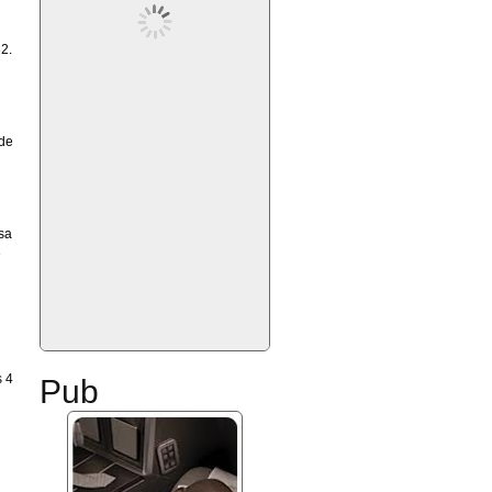
32.
 de
 sa
e
s 4
Pub