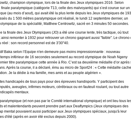
owitz, champion olympique, lors de la finale des Jeux olympiques 2016. Selon
 finale paralympique (catégorie T13, celle des malvoyants) qui s’est courue sur un
pique (au mois d’aout), qui avait été la plus lente depuis les Jeux olympiques de 19
lassés du 1 500 mètres paralympique ont réalisé, le lundi 12 septembre dernier, un
olympique de la spécialité, Matthew Centrowitz, sacré en 3 minutes 50 secondes.
e la finale des Jeux Olympiques (JO) a été une course lente, très tactique, où tout
aut ainsi remonter à 1932 pour retrouver un chrono gagnant aussi "faible". Le chrono
 réel : son record personnel est de 3'30''40.
latif Baka selon l’Equipe n'en demeure pas moins impressionnante : nouveau
un temps inférieur de 16 secondes seulement au record olympique de Noah Ngeny
premier titre paralympique cette année à Rio. C’est sa deuxième médaille d’or après
e ans. Après la course, il a déclaré, ému au micro de Sport24 : « Cette médaille cach
on. Je la dédie à ma famille, mes amis et au peuple algérien ».
tes handicapés de tous pays pour des épreuves handisports. Y participent des
utés, aveugles, infirmes moteurs, cérébraux ou en fauteuil roulant, ou tout autre
andicapés mentaux.
 paralympique (et non pas par le Comité international olympique) et ont lieu tous le
rds et malentendants peuvent prendre part aux Deaflympics (Jeux olympiques des
ap mental pouvaient aussi participer aux Jeux olympiques spéciaux, jusqu'à leur
es d'été (après en avoir été exclus depuis 2000).