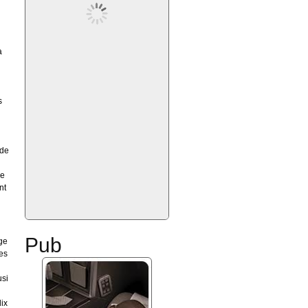
a
s
 de
de
nt
Pub
ge
nes
usi
dix