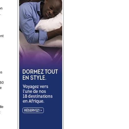
on
.
ent
i
ns
 60
de
tte
t