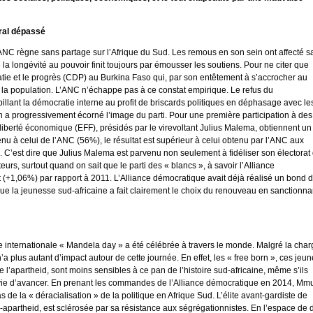
oral dépassé
NC règne sans partage sur l’Afrique du Sud. Les remous en son sein ont affecté s
 la longévité au pouvoir finit toujours par émousser les soutiens. Pour ne citer que
ie et le progrès (CDP) au Burkina Faso qui, par son entêtement à s’accrocher au
 de la population. L’ANC n’échappe pas à ce constat empirique. Le refus du
illant la démocratie interne au profit de briscards politiques en déphasage avec le
n a progressivement écorné l’image du parti. Pour une première participation à des
liberté économique (EFF), présidés par le virevoltant Julius Malema, obtiennent un
 à celui de l’ANC (56%), le résultat est supérieur à celui obtenu par l’ANC aux
. C’est dire que Julius Malema est parvenu non seulement à fidéliser son électorat
rs, surtout quand on sait que le parti des « blancs », à savoir l’Alliance
t (+1,06%) par rapport à 2011. L’Alliance démocratique avait déjà réalisé un bond 
que la jeunesse sud-africaine a fait clairement le choix du renouveau en sanctionna
e internationale « Mandela day » a été célébrée à travers le monde. Malgré la char
a plus autant d’impact autour de cette journée. En effet, les « free born », ces jeu
de l’apartheid, sont moins sensibles à ce pan de l’histoire sud-africaine, même s’ils
envie d’avancer. En prenant les commandes de l’Alliance démocratique en 2014, Mm
s de la « déracialisation » de la politique en Afrique Sud. L’élite avant-gardiste de
i-apartheid, est sclérosée par sa résistance aux ségrégationnistes. En l’espace de 