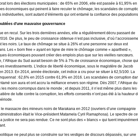
rat lors des élections municipales : de 65% en 2006, elle est passée à 61,95% en
ues économiques qui peinent à faire reculer le chômage, les scandales de corrupti
és individuelles, sont autant d’éléments qui ont entamé la confiance des populations
doublées d’une mauvaise gouvernance
 en recul. Sur les trois dernières années, elle a régulièrement décru passant de
16. De plus, le peu de croissance obtenue n’est pas inclusive, d’où l’accroissem
ent les noirs. Le taux de chômage se situe à 26% et une personne sur deux est
ans. Les « born free » ayant en ligne de mire le chômage comme « apartheid »,
itiques économiques pouvant créer des emplois plus que sur les vieilles rancœurs.
e, l’Afrique du Sud aurait besoin de 5% à 7% de croissance économique, chose qu
es investissements. L’indice de liberté économique, sous le magistère de Jacob
2013. En 2014, année électorale, cet indice a cru pour se situer à 62,5/100. La
inquennat : 62,6% en 2015 contre 61,9% en 2016. Les scandales de corruption da
 entamé son aura et ont accru la méfiance envers son régime. Dès 2007, l’Afrique du
 les moins corrompus dans le monde ; et depuis 2011, il n’est même plus dans les
ière de lutte contre la corruption, les efforts consentis n’ont pas été à la hauteur 
période.
 le massacre des mineurs noirs de Marakana en 2012 (ouvriers d’une compagnie
dministration était le Vice-président Matamela Cyril Ramaphosa). Le spectre de ce
a justice ne sera pas rendue. Ce ne sont plus des « blancs » qui tuent impunémen
ant.
politique ne peut plus se construire sur les vestiges de discours dépassés, sur une