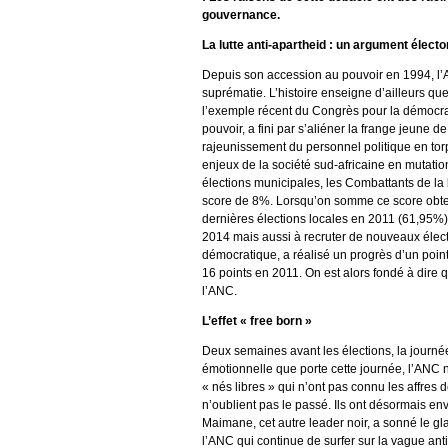
gouvernance.
La lutte anti-apartheid : un argument élect
Depuis son accession au pouvoir en 1994, l’A
suprématie. L’histoire enseigne d’ailleurs que
l’exemple récent du Congrès pour la démocrat
pouvoir, a fini par s’aliéner la frange jeune
rajeunissement du personnel politique en torp
enjeux de la société sud-africaine en mutatio
élections municipales, les Combattants de la 
score de 8%. Lorsqu’on somme ce score obtenu
dernières élections locales en 2011 (61,95%)
2014 mais aussi à recruter de nouveaux électeu
démocratique, a réalisé un progrès d’un poin
16 points en 2011. On est alors fondé à dire 
l’ANC.
L’effet « free born »
Deux semaines avant les élections, la journé
émotionnelle que porte cette journée, l’ANC n’
« nés libres » qui n’ont pas connu les affres 
n’oublient pas le passé. Ils ont désormais 
Maimane, cet autre leader noir, a sonné le gla
l’ANC qui continue de surfer sur la vague ant