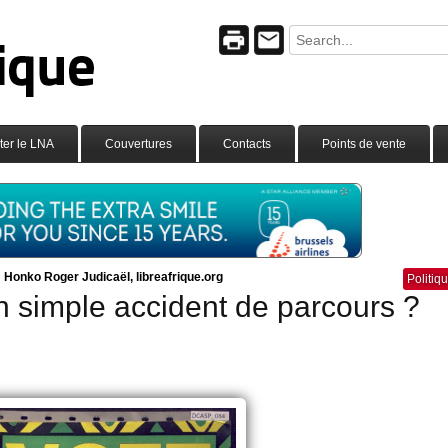
ter le LNA
Couvertures
Contacts
Points de vente
nko Roger Judicaël, libreafrique.org
Politiq
 simple accident de parcours ?