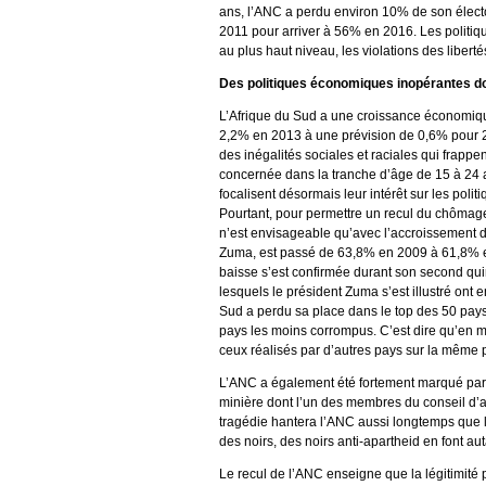
ans, l’ANC a perdu environ 10% de son électo
2011 pour arriver à 56% en 2016. Les politiq
au plus haut niveau, les violations des libert
Des politiques économiques inopérantes 
L’Afrique du Sud a une croissance économique
2,2% en 2013 à une prévision de 0,6% pour 20
des inégalités sociales et raciales qui frapp
concernée dans la tranche d’âge de 15 à 24 
focalisent désormais leur intérêt sur les pol
Pourtant, pour permettre un recul du chômag
n’est envisageable qu’avec l’accroissement d
Zuma, est passé de 63,8% en 2009 à 61,8% en 
baisse s’est confirmée durant son second qu
lesquels le président Zuma s’est illustré ont
Sud a perdu sa place dans le top des 50 pays
pays les moins corrompus. C’est dire qu’en mat
ceux réalisés par d’autres pays sur la même 
L’ANC a également été fortement marqué par
minière dont l’un des membres du conseil d’a
tragédie hantera l’ANC aussi longtemps que l
des noirs, des noirs anti-apartheid en font aut
Le recul de l’ANC enseigne que la légitimité 