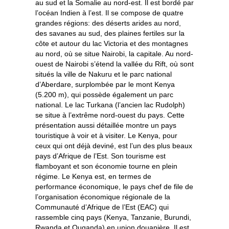
au sud et la Somalie au nord-est. Il est bordé par
l’océan Indien à l’est. Il se compose de quatre
grandes régions: des déserts arides au nord,
des savanes au sud, des plaines fertiles sur la
côte et autour du lac Victoria et des montagnes
au nord, où se situe Nairobi, la capitale. Au nord-
ouest de Nairobi s’étend la vallée du Rift, où sont
situés la ville de Nakuru et le parc national
d’Aberdare, surplombée par le mont Kenya
(5.200 m), qui possède également un parc
national. Le lac Turkana (l’ancien lac Rudolph)
se situe à l’extrême nord-ouest du pays. Cette
présentation aussi détaillée montre un pays
touristique à voir et à visiter. Le Kenya, pour
ceux qui ont déjà deviné, est l’un des plus beaux
pays d’Afrique de l’Est. Son tourisme est
flamboyant et son économie tourne en plein
régime. Le Kenya est, en termes de
performance économique, le pays chef de file de
l’organisation économique régionale de la
Communauté d’Afrique de l’Est (EAC) qui
rassemble cinq pays (Kenya, Tanzanie, Burundi,
Rwanda et Ouganda) en union douanière. Il est