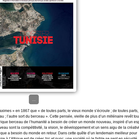
...
ximes » en 1867 que « de toutes parts, le vieux monde s’écroule ; de toutes parts,
; l’autre sort du berceau ». Cette pensée, vieille de plus d’un millénaire revêt tou
frique berceau de l’humanité a besoin de créer un monde nouveau, inspiré d’un esp
 sont la compétitivité, la vision, le développement et un sens aigu de la créativi
rique a besoin du monde en retour. Dans cette quête d’un lendemain meilleur pour
ire à l’Afrique est de créer, hic et nunc, une société où le faible se sent en sécurité.