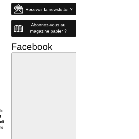
Recevoir la newsletter ?
Abonnez-vous au
magazine papier ?
Facebook
 le
t
rit
té.