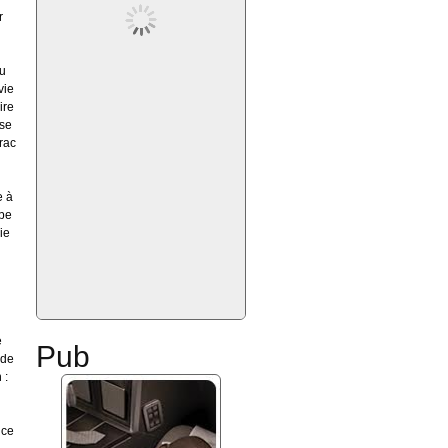
r
n
eu
vie
ire
sse
rac
e à
mbe
ie
e
Pub
nde
 :
 ce