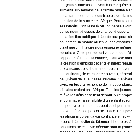
Les jeunes africains qui vont à la conquête d
subvenir aux besoins de la famille restée au p
de la frange jeune qui constitue plus de la m
question de la survie de l’Afrique. Pour retenir
ses intérêts. L’on reste là où l’on pense avoir
qui se nourrit d’espoir, de chance, d’opportu
de la fonction publique. Il faut de tout pour f
pour créer un monde où les jeunes africains s
disait que : « l’histoire nous enseigne qu’une
sécurité ». Cette pensée est valable pour l’
l’opportunité rejoint la chance, il faut «se 
la création d’emplois décents et mieux rémun
aux africains de se battre pour obtenir l’a
du continent ; de ce monde nouveau, dépend la
peu, l’éveil de la jeunesse africaine. Cet évei
vivre, en bref, la recherche de l’indépendan
africains croient en l’Afrique. Tous les jeunes
relève les défis et se tient debout. À ce prop
endommager la sensibilité d’un enfant et son i
qui pourra le maintenir debout et lui permettr
nouveau épris de paix et de justice. Il est p
les africains doivent avoir confiance en eux-mê
propre. Il faut éviter de tâtonner. L’heure es
conditions de cette vie décente pour la jeunes