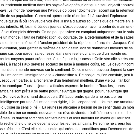
’un lendemain meilleur dans les pays développés, n’ont qu’un seul objectif : pouvoi
ays. Le monde nouveau que l’Afrique doit créer doit mettre l’accent sur la rétentio
oitié de sa population. Comment opérer cette rétention ? Là, survient l’épineuse
 quelqu’un là où l’on veut le voir être, il n’y a d’autres solutions que de mettre en j
 ses intérêts. Et, les intérêts des jeunes, c’est de pouvoir avoir à porter de main une 
nités et d’emplois décents. On ne peut pas vivre en comptant uniquement sur le sala
aire un monde. Il faut de l’abnégation, du courage, de la détermination et de la sage
e sentiront en sécurité. L’ancien président de la république française, Jacques Chi
 civilisation, pour garder la maîtrise de son destin, doit se donner les moyens de sa
Afrique car, pour garder sa jeunesse, dans une réelle dynamique d’un monde où,
donner les moyens pour» créer une sécurité pour la jeunesse. Cette sécurité se résum
érés, à l’accès aux services sociaux de base à moindre coûts, etc. Le devoir inco
vènement d’un monde nouveau sur le continent. De ce monde nouveau dépend la surv
 lutte contre l’immigration dite « clandestine ». De nos jours, l’on constate, peu à
l, est dû, en partie, à la recherche d’un lendemain meilleur, d’une vie où il fait bon
ce économique. Tous les jeunes africains espèrent le bonheur. Tous les jeunes
 africains sont prêts à se battre pour une Afrique qui gagne, pour une Afrique qui
os, Geneviève Bersihand disait que « S’il faut prendre garde à ne pas tuer ou
ntelligence par une éducation trop rigide, il faut cependant lui fournir une armatur
e d’utiliser sa sensibilité ». La jeunesse africaine a besoin de se sentir dans un mo
ossible de créer ce monde nouveau et ce rêve deviendra réalité à une seule condition
mes. Ils doivent sortir des sentiers battus et oser inventer un avenir qui leur soit
t à la recherche d’une vie décente pour les jeunes africains. Personne ne créera les
se africaine. C’est elle et elle seule, qui créera les conditions pour l’avènement de