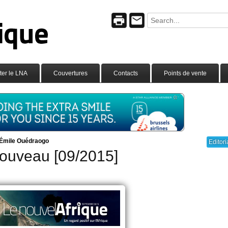
ter le LNA
Couvertures
Contacts
Points de vente
Émile Ouédraogo
Editori
ouveau [09/2015]