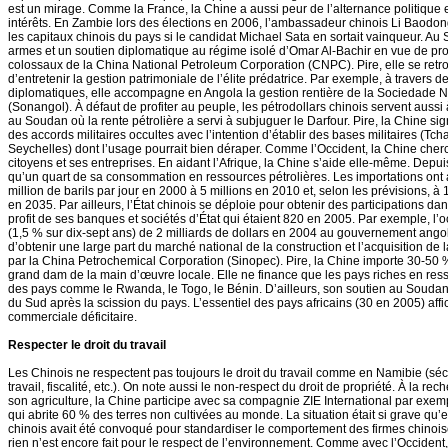
est un mirage. Comme la France, la Chine a aussi peur de l’alternance politique et
intérêts. En Zambie lors des élections en 2006, l’ambassadeur chinois Li Baodon
les capitaux chinois du pays si le candidat Michael Sata en sortait vainqueur. Au
armes et un soutien diplomatique au régime isolé d’Omar Al-Bachir en vue de pro
colossaux de la China National Petroleum Corporation (CNPC). Pire, elle se retro
d’entretenir la gestion patrimoniale de l’élite prédatrice. Par exemple, à traver
diplomatiques, elle accompagne en Angola la gestion rentière de la Sociedade N
(Sonangol). À défaut de profiter au peuple, les pétrodollars chinois servent auss
au Soudan où la rente pétrolière a servi à subjuguer le Darfour. Pire, la Chine si
des accords militaires occultes avec l’intention d’établir des bases militaires (Tc
Seychelles) dont l’usage pourrait bien déraper. Comme l’Occident, la Chine che
citoyens et ses entreprises. En aidant l’Afrique, la Chine s’aide elle-même. Depui
qu’un quart de sa consommation en ressources pétrolières. Les importations ont 
million de barils par jour en 2000 à 5 millions en 2010 et, selon les prévisions, à 1
en 2035. Par ailleurs, l’État chinois se déploie pour obtenir des participations da
profit de ses banques et sociétés d’État qui étaient 820 en 2005. Par exemple, l’o
(1,5 % sur dix-sept ans) de 2 milliards de dollars en 2004 au gouvernement ang
d’obtenir une large part du marché national de la construction et l’acquisition de 
par la China Petrochemical Corporation (Sinopec). Pire, la Chine importe 30-50
grand dam de la main d’œuvre locale. Elle ne finance que les pays riches en res
des pays comme le Rwanda, le Togo, le Bénin. D’ailleurs, son soutien au Soudan
du Sud après la scission du pays. L’essentiel des pays africains (30 en 2005) aff
commerciale déficitaire.
Respecter le droit du travail
Les Chinois ne respectent pas toujours le droit du travail comme en Namibie (sécu
travail, fiscalité, etc.). On note aussi le non-respect du droit de propriété. À la re
son agriculture, la Chine participe avec sa compagnie ZIE International par exem
qui abrite 60 % des terres non cultivées au monde. La situation était si grave qu’
chinois avait été convoqué pour standardiser le comportement des firmes chinoise
rien n’est encore fait pour le respect de l’environnement. Comme avec l’Occident, 