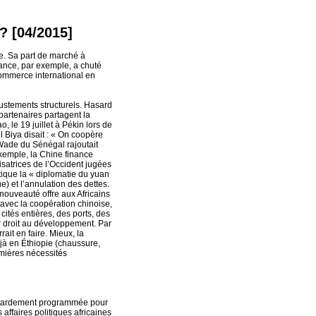
? [04/2015]
e. Sa part de marché à
rance, par exemple, a chuté
commerce international en
justements structurels. Hasard
 partenaires partagent la
, le 19 juillet à Pékin lors de
 Biya disait : « On coopère
Wade du Sénégal rajoutait
xemple, la Chine finance
isatrices de l’Occident jugées
atique la « diplomatie du yuan
e) et l’annulation des dettes.
 nouveauté offre aux Africains
 avec la coopération chinoise,
cités entières, des ports, des
ur droit au développement. Par
ait en faire. Mieux, la
éjà en Éthiopie (chaussure,
emières nécessités
retardement programmée pour
affaires politiques africaines