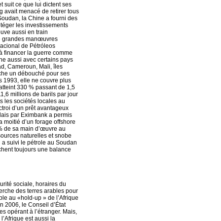
 suit ce que lui dictent ses
g avait menacé de retirer tous
 Soudan, la Chine a fourni des
téger les investissements
uve aussi en train
s de grandes manœuvres
acional de Pétróleos
i à financer la guerre comme
gne aussi avec certains pays
had, Cameroun, Mali, îles
rche un débouché pour ses
s 1993, elle ne couvre plus
atteint 330 % passant de 1,5
1,6 millions de barils par jour
ns les sociétés locales au
ctroi d’un prêt avantageux
olais par Eximbank a permis
la moitié d’un forage offshore
 % de sa main d’œuvre au
sources naturelles et snobe
 a suivi le pétrole au Soudan
ichent toujours une balance
rité sociale, horaires du
cherche des terres arables pour
ple au «hold-up » de l’Afrique
en 2006, le Conseil d’État
s opérant à l’étranger. Mais,
l’Afrique est aussi la