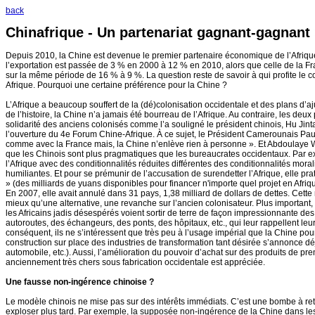
back
Chinafrique - Un partenariat gagnant-gagnant 
Depuis 2010, la Chine est devenue le premier partenaire économique de l’Afriqu
l’exportation est passée de 3 % en 2000 à 12 % en 2010, alors que celle de la F
sur la même période de 16 % à 9 %. La question reste de savoir à qui profite le 
Afrique. Pourquoi une certaine préférence pour la Chine ?
L’Afrique a beaucoup souffert de la (dé)colonisation occidentale et des plans d’a
de l’histoire, la Chine n’a jamais été bourreau de l’Afrique. Au contraire, les deux
solidarité des anciens colonisés comme l’a souligné le président chinois, Hu Jintao
l’ouverture du 4e Forum Chine-Afrique. À ce sujet, le Président Camerounais Paul
comme avec la France mais, la Chine n’enlève rien à personne ». Et Abdoulaye 
que les Chinois sont plus pragmatiques que les bureaucrates occidentaux. Par e
l’Afrique avec des conditionnalités réduites différentes des conditionnalités moral
humiliantes. Et pour se prémunir de l’accusation de surendetter l’Afrique, elle pr
» (des milliards de yuans disponibles pour financer n'importe quel projet en Afriqu
En 2007, elle avait annulé dans 31 pays, 1,38 milliard de dollars de dettes. Cette
mieux qu’une alternative, une revanche sur l’ancien colonisateur. Plus important,
les Africains jadis désespérés voient sortir de terre de façon impressionnante des 
autoroutes, des échangeurs, des ponts, des hôpitaux, etc., qui leur rappellent le
conséquent, ils ne s’intéressent que très peu à l’usage impérial que la Chine pourr
construction sur place des industries de transformation tant désirée s’annonce d
automobile, etc.). Aussi, l’amélioration du pouvoir d’achat sur des produits de pr
anciennement très chers sous fabrication occidentale est appréciée.
Une fausse non-ingérence chinoise ?
Le modèle chinois ne mise pas sur des intérêts immédiats. C’est une bombe à 
exploser plus tard. Par exemple, la supposée non-ingérence de la Chine dans les 