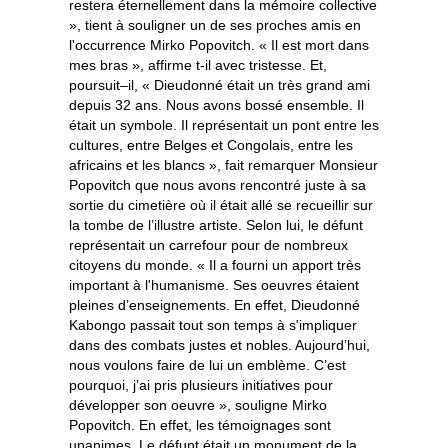
restera éternellement dans la mémoire collective
», tient à souligner un de ses proches amis en
l'occurrence Mirko Popovitch. « Il est mort dans
mes bras », affirme t-il avec tristesse. Et,
poursuit–il, « Dieudonné était un très grand ami
depuis 32 ans. Nous avons bossé ensemble. Il
était un symbole. Il représentait un pont entre les
cultures, entre Belges et Congolais, entre les
africains et les blancs », fait remarquer Monsieur
Popovitch que nous avons rencontré juste à sa
sortie du cimetière où il était allé se recueillir sur
la tombe de l’illustre artiste. Selon lui, le défunt
représentait un carrefour pour de nombreux
citoyens du monde. « Il a fourni un apport très
important à l'humanisme. Ses oeuvres étaient
pleines d’enseignements. En effet, Dieudonné
Kabongo passait tout son temps à s'impliquer
dans des combats justes et nobles. Aujourd’hui,
nous voulons faire de lui un emblème. C’est
pourquoi, j’ai pris plusieurs initiatives pour
développer son oeuvre », souligne Mirko
Popovitch. En effet, les témoignages sont
unanimes. Le défunt était un monument de la