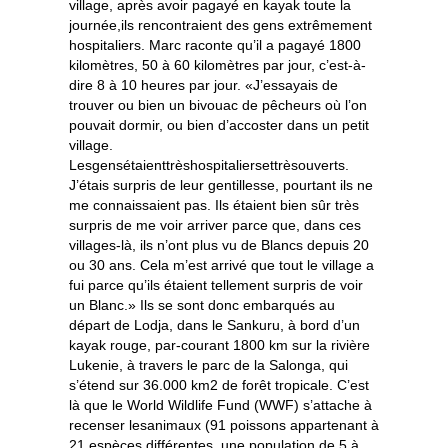
village, après avoir pagayé en kayak toute la
journée,ils rencontraient des gens extrêmement
hospitaliers. Marc raconte qu’il a pagayé 1800
kilomètres, 50 à 60 kilomètres par jour, c’est-à-
dire 8 à 10 heures par jour. «J’essayais de
trouver ou bien un bivouac de pêcheurs où l’on
pouvait dormir, ou bien d’accoster dans un petit
village.
Lesgensétaienttrèshospitaliersettrèsouverts.
J’étais surpris de leur gentillesse, pourtant ils ne
me connaissaient pas. Ils étaient bien sûr très
surpris de me voir arriver parce que, dans ces
villages-là, ils n’ont plus vu de Blancs depuis 20
ou 30 ans. Cela m’est arrivé que tout le village a
fui parce qu’ils étaient tellement surpris de voir
un Blanc.» Ils se sont donc embarqués au
départ de Lodja, dans le Sankuru, à bord d’un
kayak rouge, par-courant 1800 km sur la rivière
Lukenie, à travers le parc de la Salonga, qui
s’étend sur 36.000 km2 de forêt tropicale. C’est
là que le World Wildlife Fund (WWF) s’attache à
recenser lesanimaux (91 poissons appartenant à
21 espèces différentes, une population de 5 à